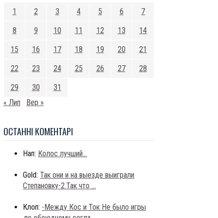
1
2
3
4
5
6
7
8
9
10
11
12
13
14
15
16
17
18
19
20
21
22
23
24
25
26
27
28
29
30
31
« Лип
Вер »
ОСТАННI КОМЕНТАРI
Нап:
Колос лучший...
Gold:
Так они и на выезде выиграли
Степановку-2.Так что ...
Клоп:
-Между Кос и Ток Не было игры
,по обоюдному согла...