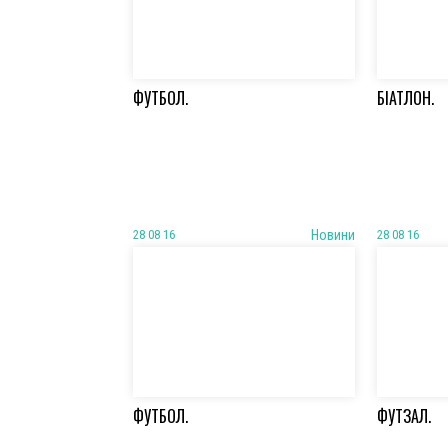
ФУТБОЛ.
БІАТЛОН.
28 08 16
Новини
28 08 16
ФУТБОЛ.
ФУТЗАЛ.