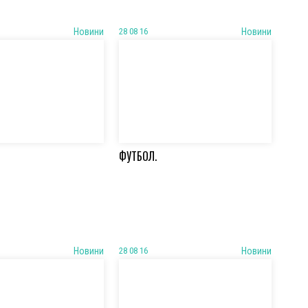
Новини
28 08 16
Новини
ФУТБОЛ.
Новини
28 08 16
Новини