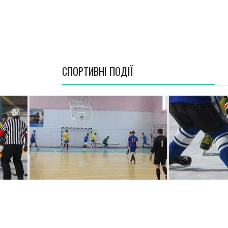
СПОРТИВНI ПОДІЇ