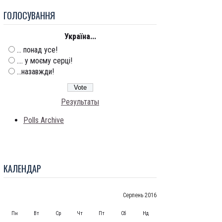
ГОЛОСУВАННЯ
Україна...
... понад усе!
.... у моєму серці!
...назавжди!
Результаты
Polls Archive
КАЛЕНДАР
Серпень 2016
Пн
Вт
Ср
Чт
Пт
Сб
Нд