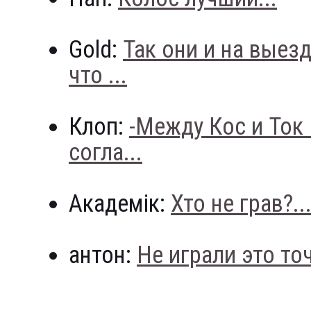
Gold:
Так они и на выез
что ...
Клоп:
-Между Кос и Ток
согла...
Академік:
Хто не грав?..
антон:
Не играли это точн