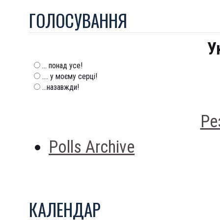
ГОЛОСУВАННЯ
У
... понад усе!
.... у моєму серці!
...назавжди!
Ре
Polls Archive
КАЛЕНДАР