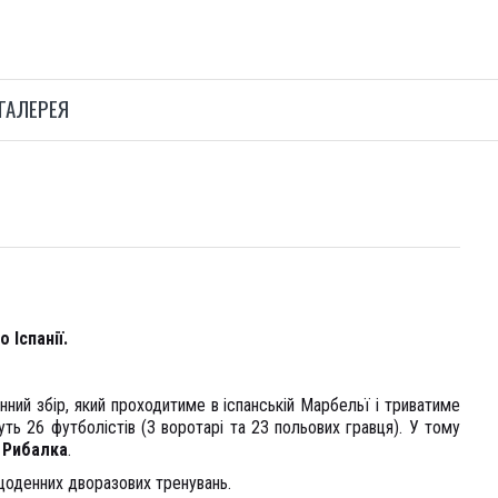
ГАЛЕРЕЯ
 Іспанії.
ий збір, який проходитиме в іспанській Марбельї і триватиме
ть 26 футболістів (3 воротарі та 23 польових гравця). У тому
 Рибалка
.
оденних дворазових тренувань.