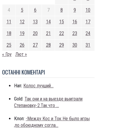
4
5
6
7
8
9
10
11
12
13
14
15
16
17
18
19
20
21
22
23
24
25
26
27
28
29
30
31
« Гру
Лют »
ОСТАННI КОМЕНТАРI
Нап:
Колос лучший...
Gold:
Так они и на выезде выиграли
Степановку-2.Так что ...
Клоп:
-Между Кос и Ток Не было игры
,по обоюдному согла...