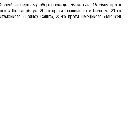
й клуб на першому зборі проведе сім матчів: 16 cічня проти
ого «Шкендербеу», 20-го проти іспанського «Ліненсе», 21-го
итайського «Цзянсу Сайнт», 25-го проти німецького «Мюнхен