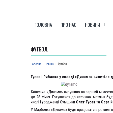
ГОЛОВНА
ПРО НАС
НОВИНИ
ФУТБОЛ.
Головна
›
Новини
›
Футбол.
Гусєв і Рибалка у складі «Динамо» вилетіли до
Київське «Динамо» вирушило на перший міжсезонн
до 28 січня. Готуватися до весняних матчыв буду
числі і уродженці Сумщини
Олег Гусєв
та
Сергій
У Марбельї «Динамо» буде працювати в режимі щ