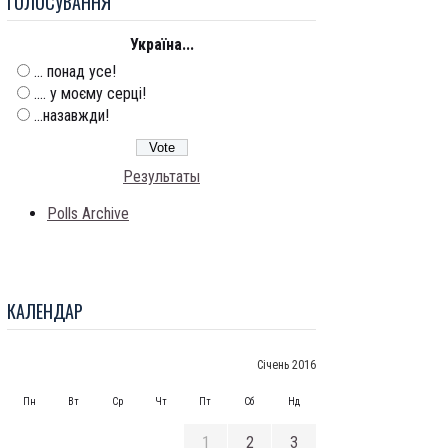
ГОЛОСУВАННЯ
Україна...
... понад усе!
.... у моєму серці!
...назавжди!
Результаты
Polls Archive
КАЛЕНДАР
Січень 2016
Пн
Вт
Ср
Чт
Пт
Сб
Нд
1
2
3