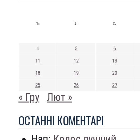
Пн
Вт
Ср
4
5
6
11
12
13
18
19
20
25
26
27
« Гру
Лют »
ОСТАННI КОМЕНТАРI
Нап:
Колос лучший...