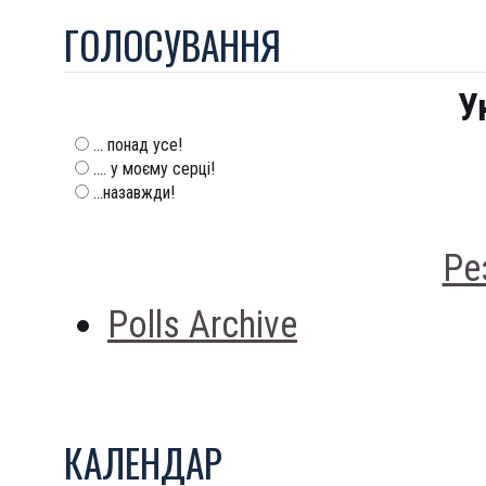
ГОЛОСУВАННЯ
У
... понад усе!
.... у моєму серці!
...назавжди!
Ре
Polls Archive
КАЛЕНДАР