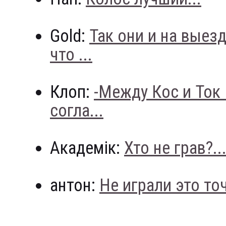
Gold:
Так они и на выез
что ...
Клоп:
-Между Кос и Ток
согла...
Академік:
Хто не грав?..
антон:
Не играли это точн