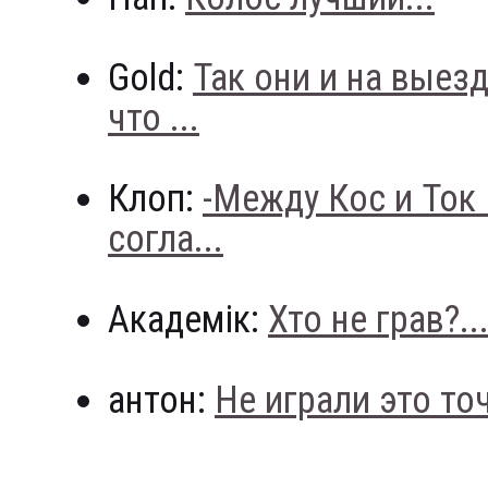
Gold:
Так они и на выез
что ...
Клоп:
-Между Кос и Ток
согла...
Академік:
Хто не грав?..
антон:
Не играли это точн