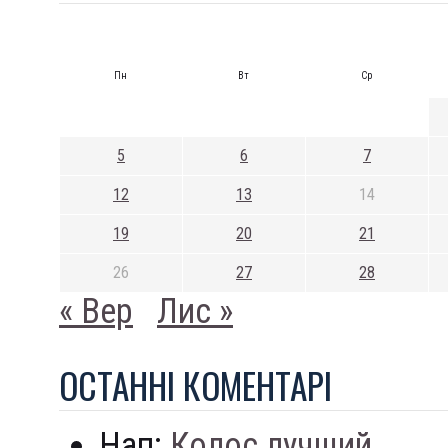
Пн
Вт
Ср
5
6
7
12
13
14
19
20
21
26
27
28
« Вер
Лис »
ОСТАННI КОМЕНТАРI
Нап:
Колос лучший...