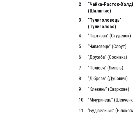
2
“Чайка-Росток-Холді
(Шалигіне)
3
“Тулиголовець”
(Тулиголово)
4
“Партизан” (Студенок)
5
“Чапаєвець” (Слоут)
6
“Дружба” (Соснівка)
7
“Полісся” (Ямпіль)
8
“Діброва” (Дубовичі)
9
“Клевень” (Сваркове)
10
“Мічуринець” (Шевченк
11
“Будівельник” (Білокоп