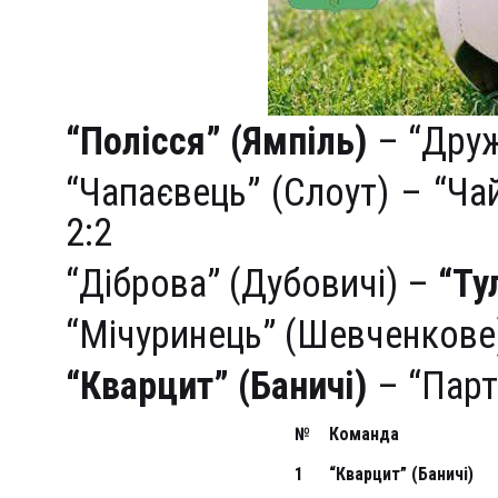
“Полісся” (Ямпіль)
– “Друж
“Чапаєвець” (Слоут) – “Ча
2:2
“Діброва” (Дубовичі) –
“Ту
“Мічуринець” (Шевченкове
“Кварцит” (Баничі)
– “Парт
№
Команда
1
“Кварцит” (Баничі)