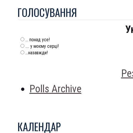
ГОЛОСУВАННЯ
У
... понад усе!
.... у моєму серці!
...назавжди!
Ре
Polls Archive
КАЛЕНДАР