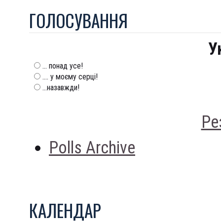
ГОЛОСУВАННЯ
У
... понад усе!
.... у моєму серці!
...назавжди!
Ре
Polls Archive
КАЛЕНДАР