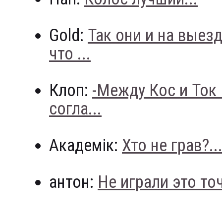
Gold:
Так они и на выез
что ...
Клоп:
-Между Кос и Ток
согла...
Академік:
Хто не грав?..
антон:
Не играли это точн