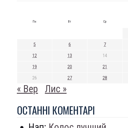
Пн
Вт
Ср
5
6
7
12
13
14
19
20
21
26
27
28
« Вер
Лис »
ОСТАННI КОМЕНТАРI
Нап:
Колос лучший...