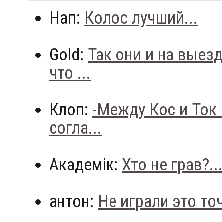
Нап:
Колос лучший...
Gold:
Так они и на выез
что ...
Клоп:
-Между Кос и Ток
согла...
Академік:
Хто не грав?..
антон:
Не играли это точн