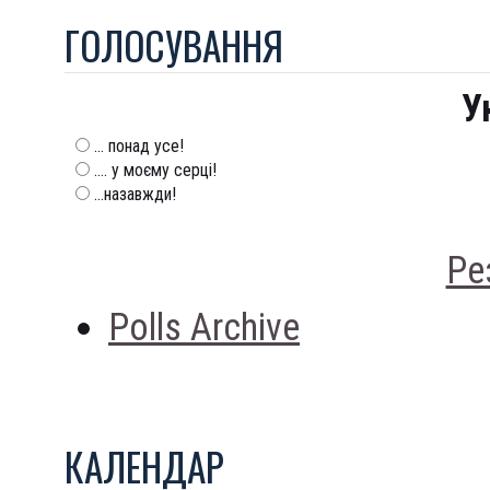
ГОЛОСУВАННЯ
У
... понад усе!
.... у моєму серці!
...назавжди!
Ре
Polls Archive
КАЛЕНДАР