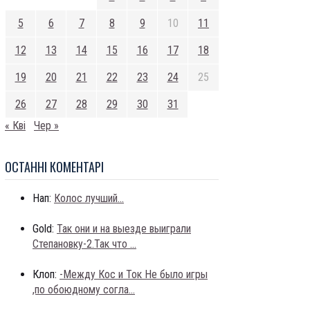
5
6
7
8
9
10
11
12
13
14
15
16
17
18
19
20
21
22
23
24
25
26
27
28
29
30
31
« Кві
Чер »
ОСТАННI КОМЕНТАРI
Нап:
Колос лучший...
Gold:
Так они и на выезде выиграли
Степановку-2.Так что ...
Клоп:
-Между Кос и Ток Не было игры
,по обоюдному согла...