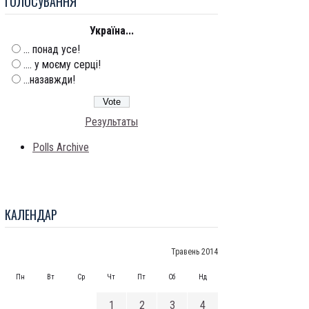
ГОЛОСУВАННЯ
Україна...
... понад усе!
.... у моєму серці!
...назавжди!
Результаты
Polls Archive
КАЛЕНДАР
Травень 2014
Пн
Вт
Ср
Чт
Пт
Сб
Нд
1
2
3
4