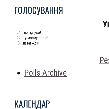
ГОЛОСУВАННЯ
У
... понад усе!
.... у моєму серці!
...назавжди!
Ре
Polls Archive
КАЛЕНДАР