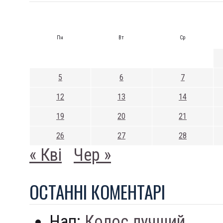
Пн
Вт
Ср
5
6
7
12
13
14
19
20
21
26
27
28
« Кві
Чер »
ОСТАННI КОМЕНТАРI
Нап:
Колос лучший...