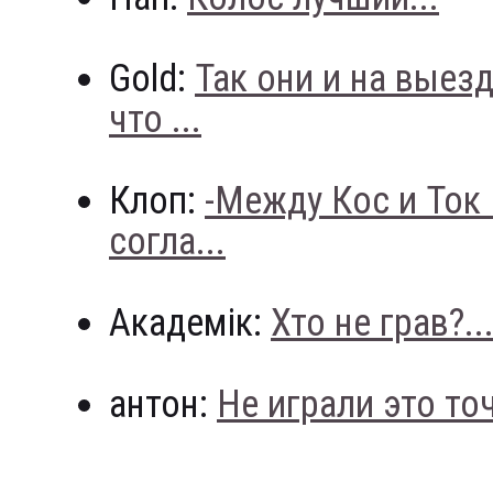
Gold:
Так они и на выез
что ...
Клоп:
-Между Кос и Ток
согла...
Академік:
Хто не грав?..
антон:
Не играли это точн