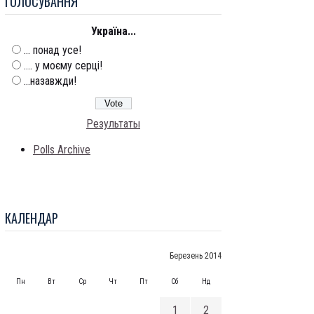
ГОЛОСУВАННЯ
Україна...
... понад усе!
.... у моєму серці!
...назавжди!
Результаты
Polls Archive
КАЛЕНДАР
Березень 2014
Пн
Вт
Ср
Чт
Пт
Сб
Нд
1
2