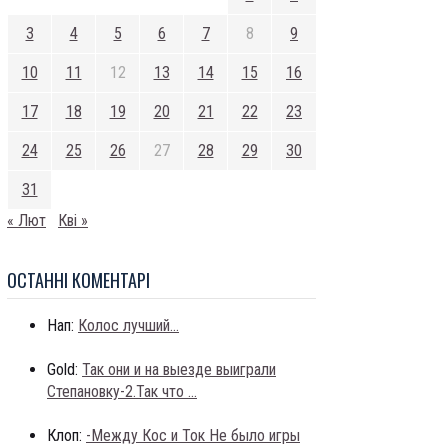
3
4
5
6
7
8
9
10
11
12
13
14
15
16
17
18
19
20
21
22
23
24
25
26
27
28
29
30
31
« Лют
Кві »
ОСТАННI КОМЕНТАРI
Нап:
Колос лучший...
Gold:
Так они и на выезде выиграли
Степановку-2.Так что ...
Клоп:
-Между Кос и Ток Не было игры