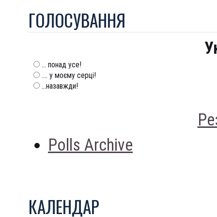
ГОЛОСУВАННЯ
У
... понад усе!
.... у моєму серці!
...назавжди!
Ре
Polls Archive
КАЛЕНДАР