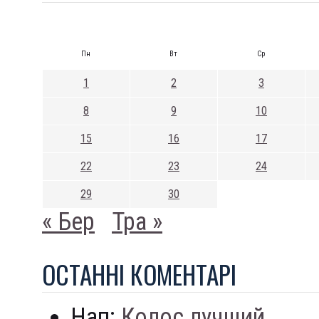
Пн
Вт
Ср
1
2
3
8
9
10
15
16
17
22
23
24
29
30
« Бер
Тра »
ОСТАННI КОМЕНТАРI
Нап:
Колос лучший...