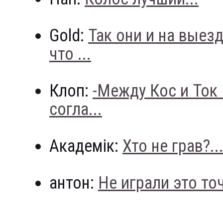
Gold:
Так они и на выез
что ...
Клоп:
-Между Кос и Ток
согла...
Академік:
Хто не грав?..
антон:
Не играли это точн