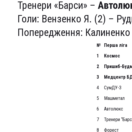
Тренери «Барси» –
Автолю
Голи: Вензенко Я. (2) – Руд
Попередження: Калиненко 
№
Перша ліга
1
Космос
2
Пришиб-Буд
3
Медцентр Б
4
СумДУ-3
5
Машметал
6
Автолюкс
7
Тренери “Барс
8
Форест