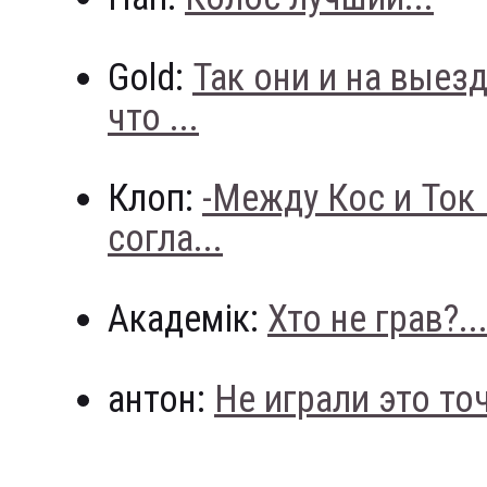
Gold:
Так они и на выез
что ...
Клоп:
-Между Кос и Ток
согла...
Академік:
Хто не грав?..
антон:
Не играли это точн