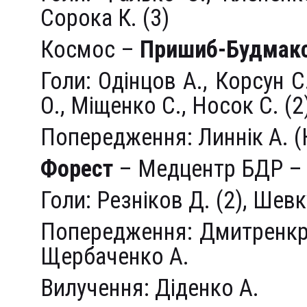
Сорока К. (3)
Космос –
Пришиб-Будмак
Голи: Одінцов А., Корсун 
О., Міщенко С., Носок С. (
Попередження: Линнік А. 
Форест
– Медцентр БДР – 3
Голи: Резніков Д. (2), Шевк
Попередження: Дмитренкр 
Щербаченко А.
Вилучення: Діденко А.