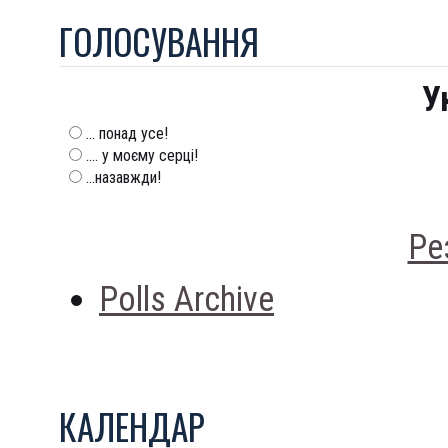
ГОЛОСУВАННЯ
У
... понад усе!
.... у моєму серці!
...назавжди!
Ре
Polls Archive
КАЛЕНДАР