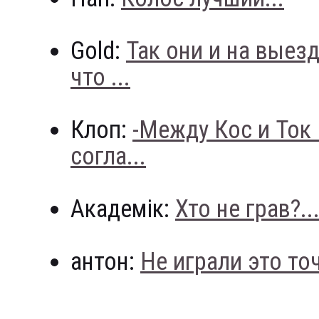
Gold:
Так они и на выез
что ...
Клоп:
-Между Кос и Ток
согла...
Академік:
Хто не грав?..
антон:
Не играли это точн