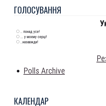
ГОЛОСУВАННЯ
У
... понад усе!
.... у моєму серці!
...назавжди!
Ре
Polls Archive
КАЛЕНДАР