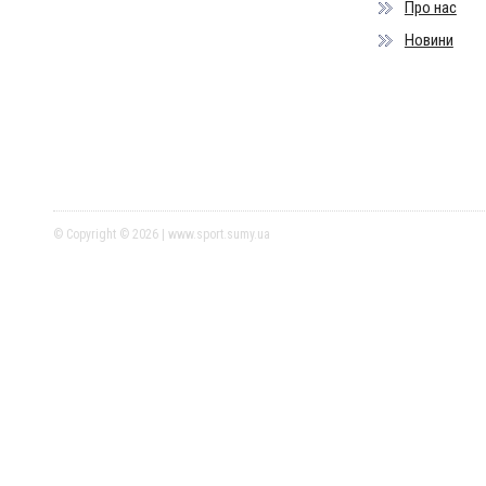
Про нас
Новини
© Copyright © 2026 | www.sport.sumy.ua