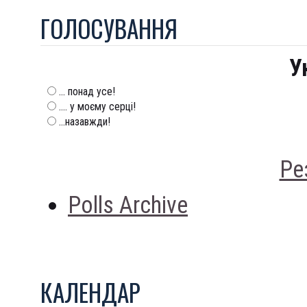
ГОЛОСУВАННЯ
У
... понад усе!
.... у моєму серці!
...назавжди!
Ре
Polls Archive
КАЛЕНДАР