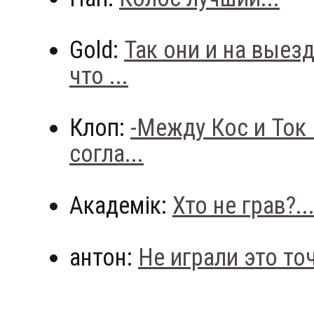
Gold:
Так они и на выез
что ...
Клоп:
-Между Кос и Ток
согла...
Академік:
Хто не грав?..
антон:
Не играли это точн