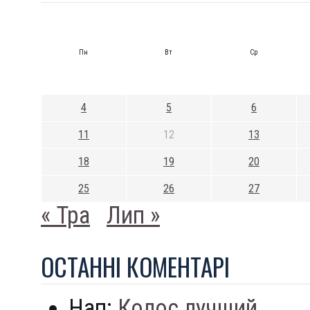
Пн
Вт
Ср
4
5
6
11
12
13
18
19
20
25
26
27
« Тра
Лип »
ОСТАННI КОМЕНТАРI
Нап:
Колос лучший...