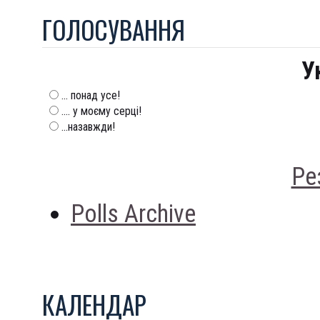
ГОЛОСУВАННЯ
У
... понад усе!
.... у моєму серці!
...назавжди!
Ре
Polls Archive
КАЛЕНДАР