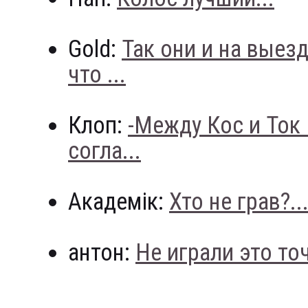
Gold:
Так они и на выез
что ...
Клоп:
-Между Кос и Ток
согла...
Академік:
Хто не грав?..
антон:
Не играли это точн