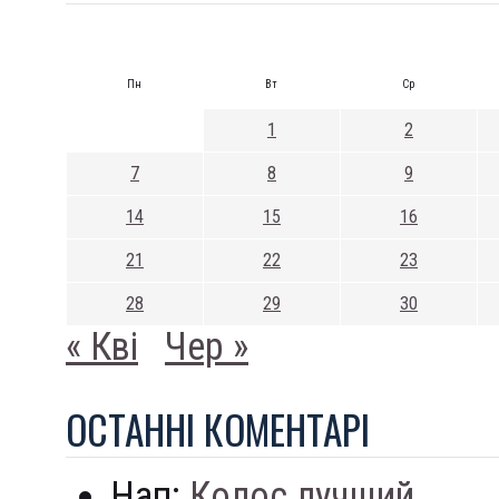
Пн
Вт
Ср
1
2
7
8
9
14
15
16
21
22
23
28
29
30
« Кві
Чер »
ОСТАННI КОМЕНТАРI
Нап:
Колос лучший...