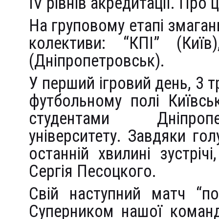
IV рівнів акредитації. Про
На груповому етапі змага
колективи: “КПІ” (Киї
(Дніпропетровськ).
У перший ігровий день, 3 тр
футбольному полі Київськ
студентами Дніпропе
університету. Завдяки го
останній хвилині зустрічі
Сергія Песоцкого.
Свій наступний матч “по
Суперником нашої команд