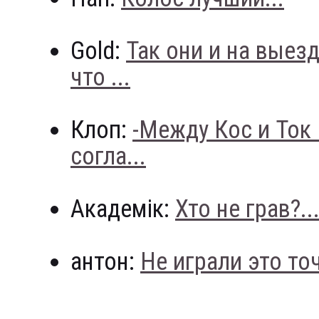
Gold:
Так они и на выез
что ...
Клоп:
-Между Кос и Ток
согла...
Академік:
Хто не грав?..
антон:
Не играли это точн