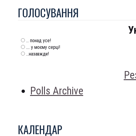
ГОЛОСУВАННЯ
У
... понад усе!
.... у моєму серці!
...назавжди!
Ре
Polls Archive
КАЛЕНДАР