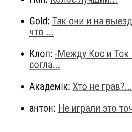
Gold:
Так они и на выез
что ...
Клоп:
-Между Кос и Ток
согла...
Академік:
Хто не грав?..
антон:
Не играли это точн