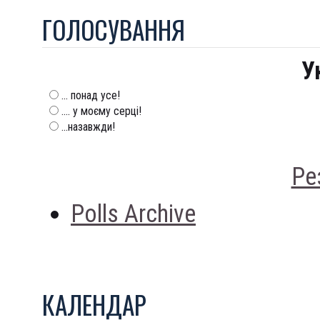
ГОЛОСУВАННЯ
У
... понад усе!
.... у моєму серці!
...назавжди!
Ре
Polls Archive
КАЛЕНДАР