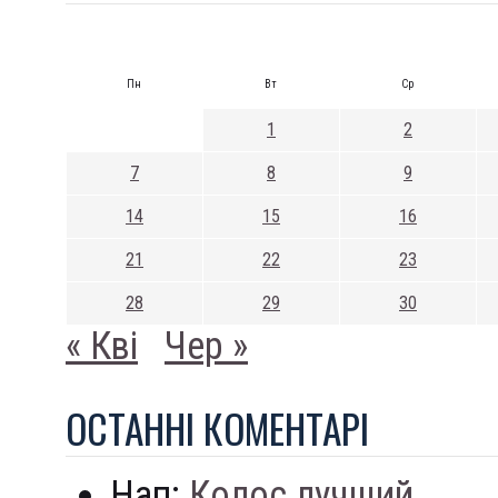
Пн
Вт
Ср
1
2
7
8
9
14
15
16
21
22
23
28
29
30
« Кві
Чер »
ОСТАННI КОМЕНТАРI
Нап:
Колос лучший...