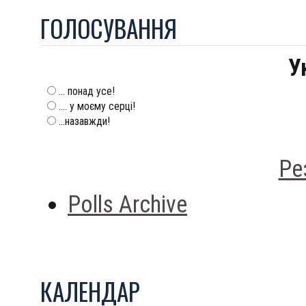
ГОЛОСУВАННЯ
У
... понад усе!
.... у моєму серці!
...назавжди!
Ре
Polls Archive
КАЛЕНДАР