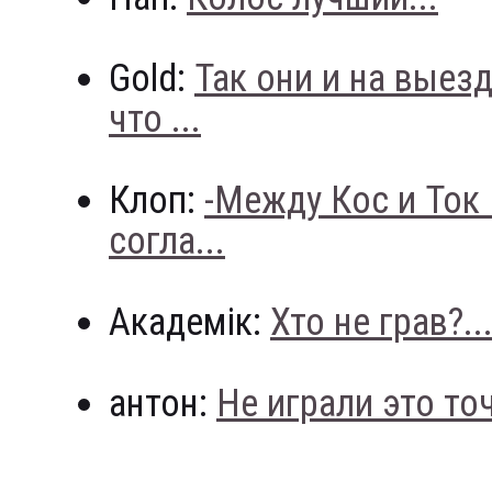
Gold:
Так они и на выез
что ...
Клоп:
-Между Кос и Ток
согла...
Академік:
Хто не грав?..
антон:
Не играли это точн