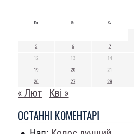
Пн
Вт
Ср
5
6
7
12
13
14
19
20
21
26
27
28
« Лют
Кві »
ОСТАННI КОМЕНТАРI
Нап:
Колос лучший...