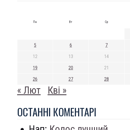
Пн
Вт
Ср
5
6
7
12
13
14
19
20
21
26
27
28
« Лют
Кві »
ОСТАННI КОМЕНТАРI
Нап:
Колос лучший...