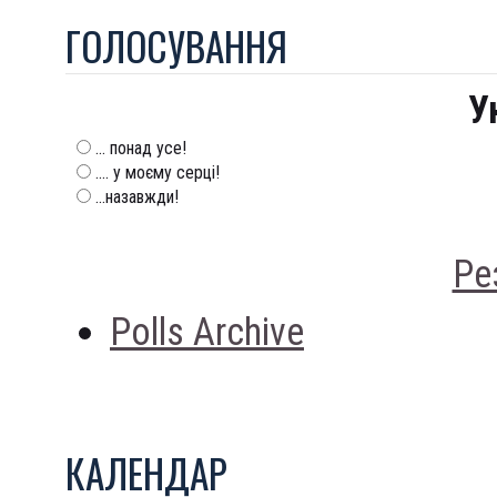
ГОЛОСУВАННЯ
У
... понад усе!
.... у моєму серці!
...назавжди!
Ре
Polls Archive
КАЛЕНДАР