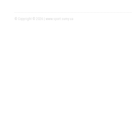
© Copyright © 2026 | www.sport.sumy.ua