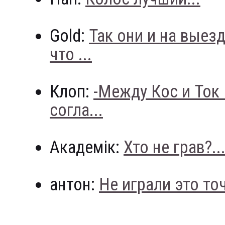
Gold:
Так они и на выез
что ...
Клоп:
-Между Кос и Ток
согла...
Академік:
Хто не грав?..
антон:
Не играли это точн