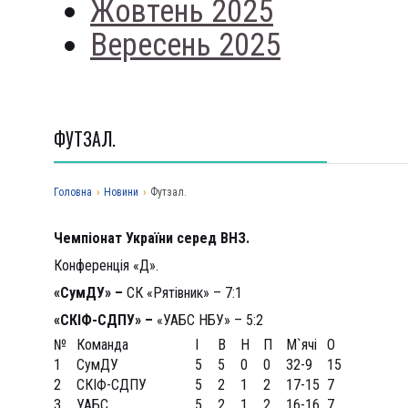
Жовтень 2025
Вересень 2025
ФУТЗАЛ.
Головна
›
Новини
›
Футзал.
Чемпіонат України серед ВНЗ.
Конференція «Д».
«СумДУ»
–
СК «Рятівник» – 7:1
«СКІФ-СДПУ»
–
«УАБС НБУ» – 5:2
№
Команда
І
В
Н
П
М`ячі
О
1
СумДУ
5
5
0
0
32-9
15
2
СКІФ-СДПУ
5
2
1
2
17-15
7
3
УАБС
5
2
1
2
16-16
7