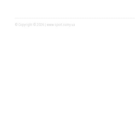
© Copyright © 2026 | www.sport.sumy.ua