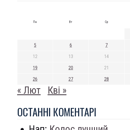
Пн
Вт
Ср
5
6
7
12
13
14
19
20
21
26
27
28
« Лют
Кві »
ОСТАННI КОМЕНТАРI
Нап:
Колос лучший...