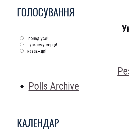
ГОЛОСУВАННЯ
У
... понад усе!
.... у моєму серці!
...назавжди!
Ре
Polls Archive
КАЛЕНДАР