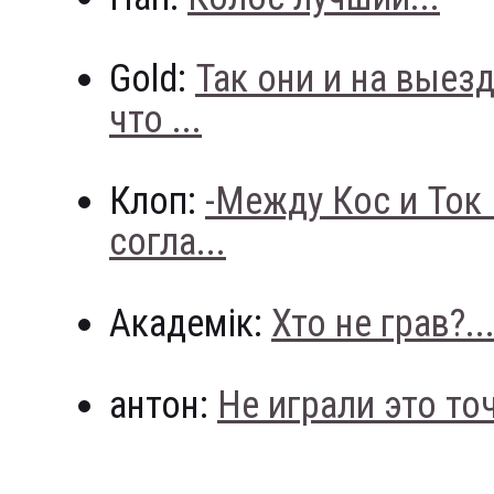
Gold:
Так они и на выез
что ...
Клоп:
-Между Кос и Ток
согла...
Академік:
Хто не грав?..
антон:
Не играли это точн