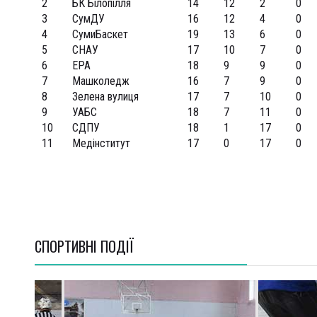
2
БК Білопілля
14
12
2
0
3
СумДУ
16
12
4
0
4
СумиБаскет
19
13
6
0
5
СНАУ
17
10
7
0
6
ЕРА
18
9
9
0
7
Машколедж
16
7
9
0
8
Зелена вулиця
17
7
10
0
9
УАБС
18
7
11
0
10
СДПУ
18
1
17
0
11
Медінститут
17
0
17
0
СПОРТИВНI ПОДІЇ