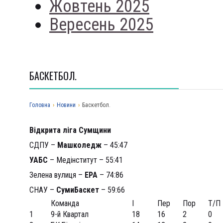
Жовтень 2025
Вересень 2025
БАСКЕТБОЛ.
Головна
›
Новини
›
Баскетбол.
Відкрита ліга Сумщини
СДПУ –
Машколедж
– 45:47
УАБС
– Медінститут – 55:41
Зелена вулиця –
ЕРА
– 74:86
СНАУ –
СумиБаскет
– 59:66
Команда
І
Пер
Пор
Т/П
1
9-й Квартал
18
16
2
0