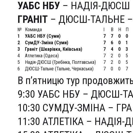
УАБС НБУ
– НАДІЯ-ДЮСШ –
ГРАНІТ
– ДЮСШ-ТАЛЬНЕ – 
№
Команда
І
В
Н
П
1
УАБС НБУ (Суми)
7
7
0
0
2
СумДУ-Зміна (Суми)
7
6
0
1
3
Граніт (Шкарівка, Київська)
7
4
0
3
4
Атлетика (Одеса)
7
2
0
5
5
Надія-ДЮСШ (Гребінка, Полтавська)
7
2
0
5
6
ДЮСШ-Тальне (Тальне, Черкаська)
7
0
0
7
В п’ятницю тур продовжит
9:30 УАБС НБУ – ДЮСШ-Т
10:30 СУМДУ-ЗМІНА – ГРА
11:30 АТЛЕТІКА – НАДІЯ