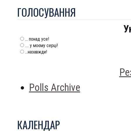
ГОЛОСУВАННЯ
У
... понад усе!
.... у моєму серці!
...назавжди!
Ре
Polls Archive
КАЛЕНДАР