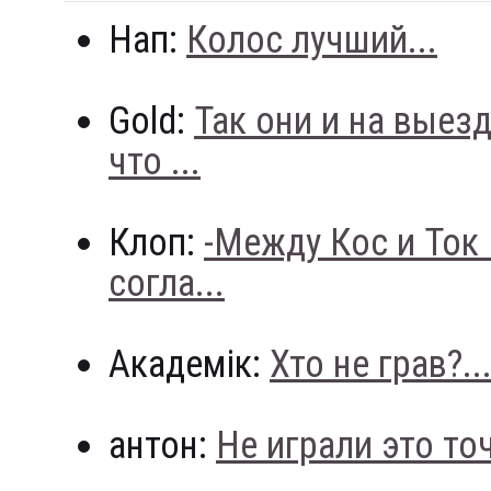
Нап:
Колос лучший...
Gold:
Так они и на выез
что ...
Клоп:
-Между Кос и Ток
согла...
Академік:
Хто не грав?..
антон:
Не играли это точн