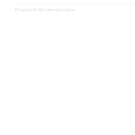
© Copyright © 2026 | www.sport.sumy.ua