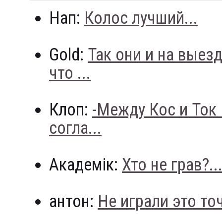
Нап:
Колос лучший...
Gold:
Так они и на выез
что ...
Клоп:
-Между Кос и Ток
согла...
Академік:
Хто не грав?..
антон:
Не играли это точн