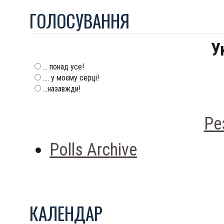
ГОЛОСУВАННЯ
У
... понад усе!
.... у моєму серці!
...назавжди!
Ре
Polls Archive
КАЛЕНДАР