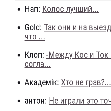
Нап:
Колос лучший...
Gold:
Так они и на выез
что ...
Клоп:
-Между Кос и Ток
согла...
Академік:
Хто не грав?..
антон:
Не играли это точн