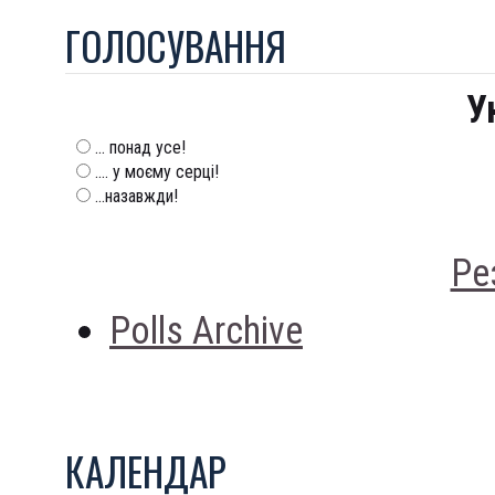
ГОЛОСУВАННЯ
У
... понад усе!
.... у моєму серці!
...назавжди!
Ре
Polls Archive
КАЛЕНДАР