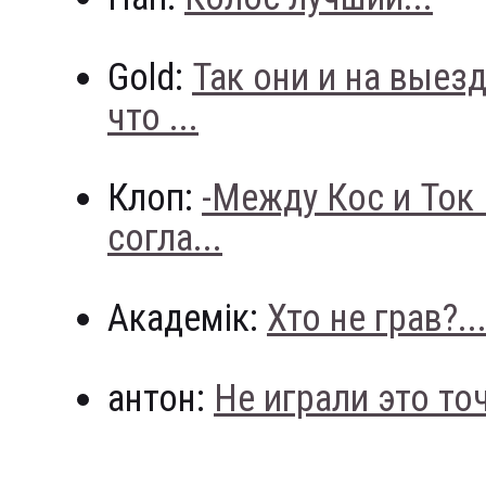
Gold:
Так они и на выез
что ...
Клоп:
-Между Кос и Ток
согла...
Академік:
Хто не грав?..
антон:
Не играли это точн