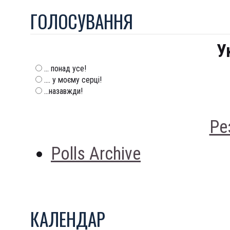
ГОЛОСУВАННЯ
У
... понад усе!
.... у моєму серці!
...назавжди!
Ре
Polls Archive
КАЛЕНДАР