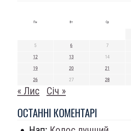
Пн
Вт
Ср
5
6
7
12
13
14
19
20
21
26
27
28
« Лис
Січ »
ОСТАННI КОМЕНТАРI
Нап:
Колос лучший...