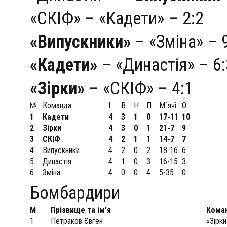
«СКІФ» – «Кадети» – 2:2
«Випускники»
– «Зміна» – 
«Кадети»
– «Династія» – 6:
«Зірки»
– «СКІФ» – 4:1
№
Команда
І
В
Н
П
М`ячі
О
1
Кадети
4
3
1
0
17-11
10
2
Зірки
4
3
0
1
21-7
9
3
СКІФ
4
2
1
1
14-7
7
4
Випускники
4
2
0
2
18-16
6
5
Династія
4
1
0
3
16-15
3
6
Зміна
4
0
0
4
5-35
0
Бомбардири
М
Прiзвище
та ім’я
Кома
1
Петраков Євген
«Зірки