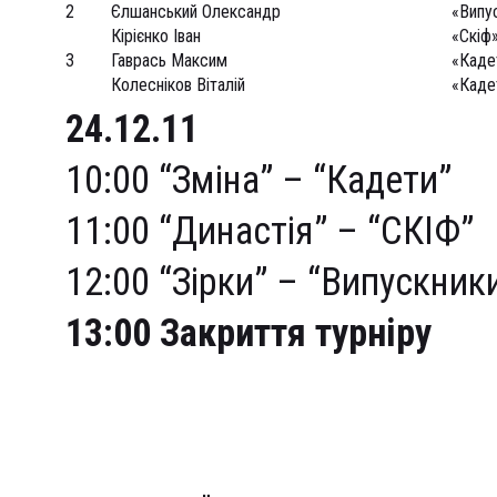
2
Єлшанський Олександр
«Випу
Кірієнко Іван
«Скіф
3
Гаврась Максим
«Каде
Колесніков Віталій
«Каде
24.12.11
10:00 “Зміна” – “Кадети”
11:00 “Династія” – “СКІФ”
12:00 “Зірки” – “Випускник
13:00 Закриття турніру