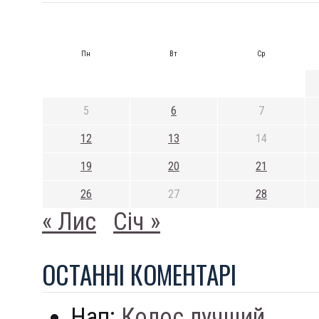
Пн
Вт
Ср
5
6
7
12
13
14
19
20
21
26
27
28
« Лис
Січ »
ОСТАННI КОМЕНТАРI
Нап:
Колос лучший...