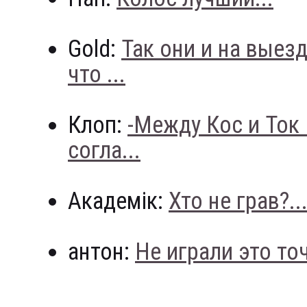
Gold:
Так они и на выез
что ...
Клоп:
-Между Кос и Ток
согла...
Академік:
Хто не грав?..
антон:
Не играли это точн