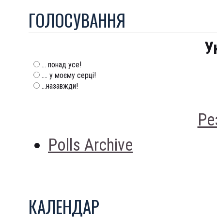
ГОЛОСУВАННЯ
У
... понад усе!
.... у моєму серці!
...назавжди!
Ре
Polls Archive
КАЛЕНДАР