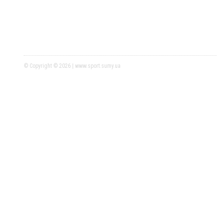
© Copyright © 2026 | www.sport.sumy.ua