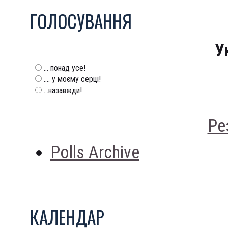
ГОЛОСУВАННЯ
У
... понад усе!
.... у моєму серці!
...назавжди!
Ре
Polls Archive
КАЛЕНДАР