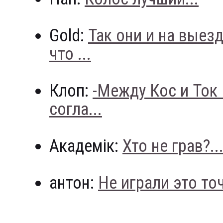
Gold:
Так они и на выез
что ...
Клоп:
-Между Кос и Ток
согла...
Академік:
Хто не грав?..
антон:
Не играли это точн