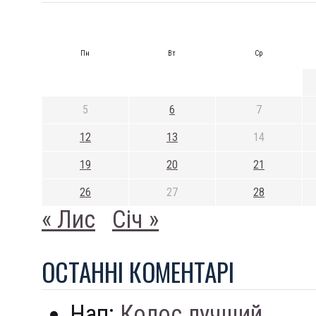
Пн
Вт
Ср
5
6
7
12
13
14
19
20
21
26
27
28
« Лис
Січ »
ОСТАННI КОМЕНТАРI
Нап:
Колос лучший...