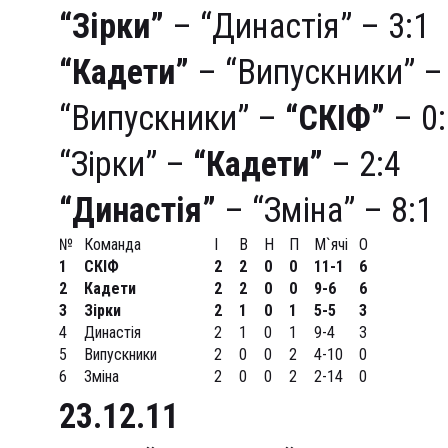
“Зірки”
– “Династія” – 3:1
“Кадети”
– “Випускники” – 
“Випускники” –
“СКІФ”
– 0:
“Зірки” –
“Кадети”
– 2:4
“Династія”
– “Зміна” – 8:1
№
Команда
І
В
Н
П
М`ячі
О
1
СКІФ
2
2
0
0
11-1
6
2
Кадети
2
2
0
0
9-6
6
3
Зірки
2
1
0
1
5-5
3
4
Династія
2
1
0
1
9-4
3
5
Випускники
2
0
0
2
4-10
0
6
Зміна
2
0
0
2
2-14
0
23.12.11