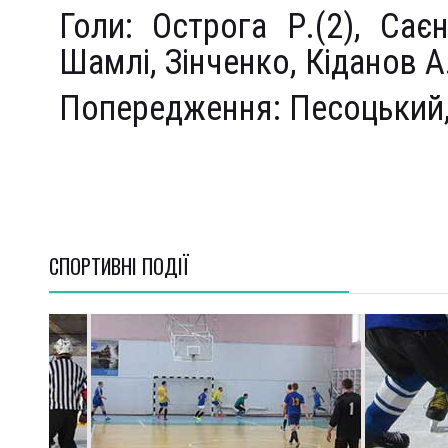
Гол
и
:
Острога Р
.
(
2
), Са
є
Шамл
і,
З
і
нченко
,
К
і
данов А
Попередження:
Песоц
ь
кий
СПОРТИВНI ПОДІЇ