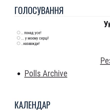
ГОЛОСУВАННЯ
У
... понад усе!
.... у моєму серці!
...назавжди!
Ре
Polls Archive
КАЛЕНДАР