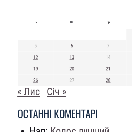
Пн
Вт
Ср
5
6
7
12
13
14
19
20
21
26
27
28
« Лис
Січ »
ОСТАННI КОМЕНТАРI
Нап:
Колос лучший...