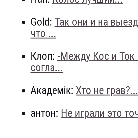
Gold:
Так они и на выез
что ...
Клоп:
-Между Кос и Ток
согла...
Академік:
Хто не грав?..
антон:
Не играли это точн