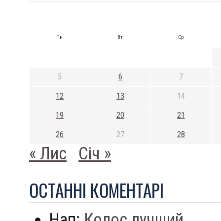
Пн
Вт
Ср
5
6
7
12
13
14
19
20
21
26
27
28
« Лис
Січ »
ОСТАННI КОМЕНТАРI
Нап:
Колос лучший...