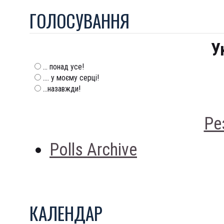
ГОЛОСУВАННЯ
У
... понад усе!
.... у моєму серці!
...назавжди!
Ре
Polls Archive
КАЛЕНДАР