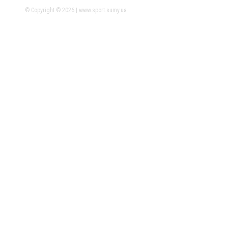
© Copyright © 2026 | www.sport.sumy.ua