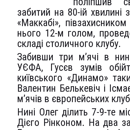
поліпшив с
забитий на 80-ій хвилині з
«Маккабі», півзахисником
нього 12-м голом, провед
складі столичного клубу.
Забивши три м’ячі в нин
УЄФА, Гусєв зумів обій
київського «Динамо» так
Валентин Белькевіч і Ісма
м’ячів в європейських клуб
Нині Олег ділить 7-9-те 
Дієго Рінконом. На два за