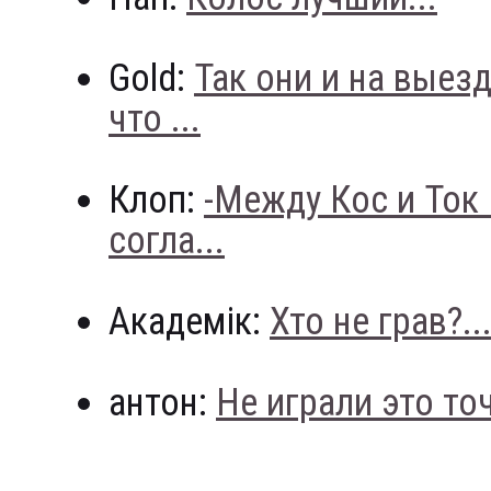
Gold:
Так они и на выез
что ...
Клоп:
-Между Кос и Ток
согла...
Академік:
Хто не грав?..
антон:
Не играли это точн