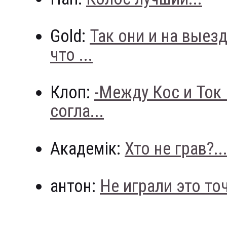
Gold:
Так они и на выез
что ...
Клоп:
-Между Кос и Ток
согла...
Академік:
Хто не грав?..
антон:
Не играли это точн