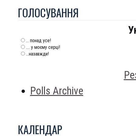
ГОЛОСУВАННЯ
У
... понад усе!
.... у моєму серці!
...назавжди!
Ре
Polls Archive
КАЛЕНДАР