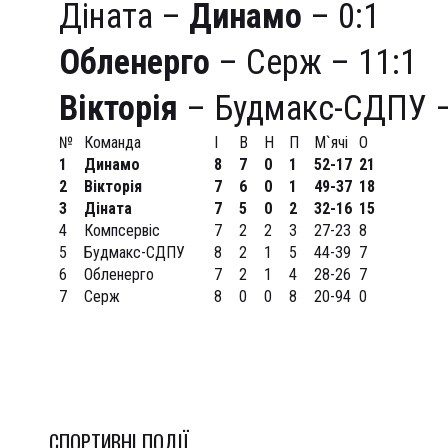
Діната –
Динамо
– 0:1
Обленерго
– Серж – 11:1
Вікторія
– Будмакс-СДПУ –
№
Команда
І
В
Н
П
М`ячі
О
1
Динамо
8
7
0
1
52-17
21
2
Вікторія
7
6
0
1
49-37
18
3
Діната
7
5
0
2
32-16
15
4
Компсервіс
7
2
2
3
27-23
8
5
Будмакс-СДПУ
8
2
1
5
44-39
7
6
Обленерго
7
2
1
4
28-26
7
7
Серж
8
0
0
8
20-94
0
СПОРТИВНI ПОДІЇ