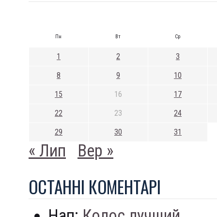
Пн
Вт
Ср
1
2
3
8
9
10
15
16
17
22
23
24
29
30
31
« Лип
Вер »
ОСТАННI КОМЕНТАРI
Нап:
Колос лучший...