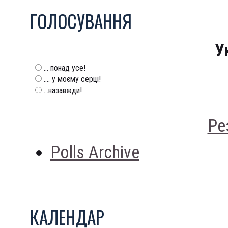
ГОЛОСУВАННЯ
У
... понад усе!
.... у моєму серці!
...назавжди!
Ре
Polls Archive
КАЛЕНДАР