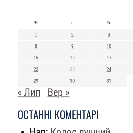
Пн
Вт
Ср
1
2
3
8
9
10
15
16
17
22
23
24
29
30
31
« Лип
Вер »
ОСТАННI КОМЕНТАРI
Нап:
Колос лучший...