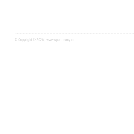
© Copyright © 2026 | www.sport.sumy.ua