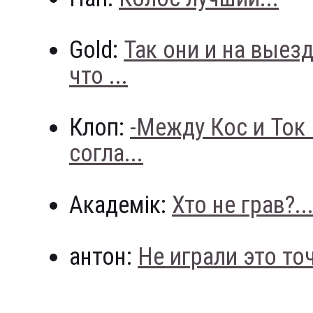
Gold:
Так они и на выез
что ...
Клоп:
-Между Кос и Ток
согла...
Академік:
Хто не грав?..
антон:
Не играли это точн