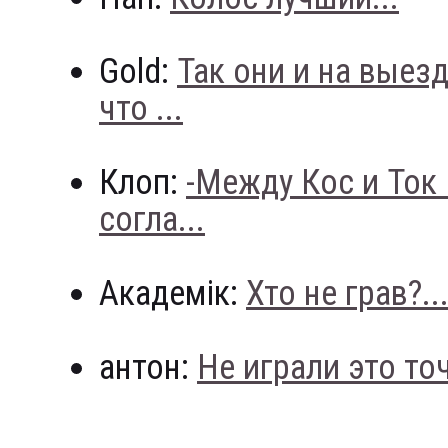
Gold:
Так они и на выез
что ...
Клоп:
-Между Кос и Ток
согла...
Академік:
Хто не грав?..
антон:
Не играли это точн