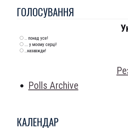
ГОЛОСУВАННЯ
У
... понад усе!
.... у моєму серці!
...назавжди!
Ре
Polls Archive
КАЛЕНДАР