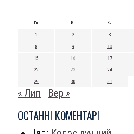
Пн
Вт
Ср
1
2
3
8
9
10
15
16
17
22
23
24
29
30
31
« Лип
Вер »
ОСТАННI КОМЕНТАРI
Нап:
Колос лучший...