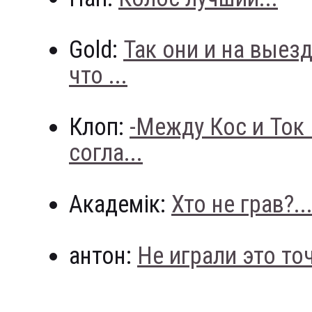
Gold:
Так они и на выез
что ...
Клоп:
-Между Кос и Ток
согла...
Академік:
Хто не грав?..
антон:
Не играли это точн