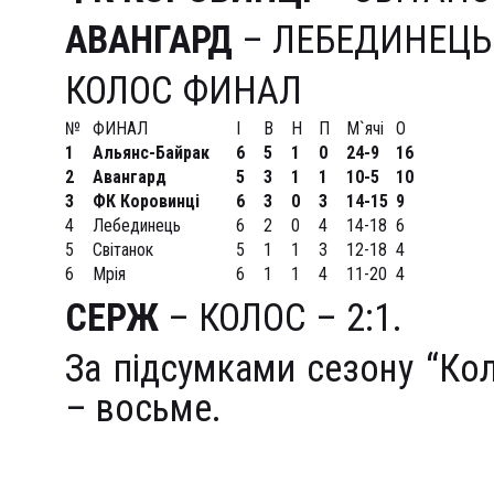
АВАНГАРД
– ЛЕБЕДИНЕЦЬ 
КОЛОС ФИНАЛ
№
ФИНАЛ
І
В
Н
П
М`ячі
О
1
Альянс-Байрак
6
5
1
0
24-9
16
2
Авангард
5
3
1
1
10-5
10
3
ФК Коровинці
6
3
0
3
14-15
9
4
Лебединець
6
2
0
4
14-18
6
5
Світанок
5
1
1
3
12-18
4
6
Мрія
6
1
1
4
11-20
4
СЕРЖ
– КОЛОС – 2:1.
За підсумками сезону “Кол
– восьме.