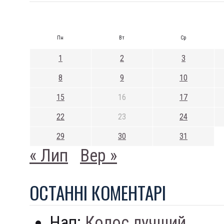
Пн
Вт
Ср
1
2
3
8
9
10
15
16
17
22
23
24
29
30
31
« Лип
Вер »
ОСТАННI КОМЕНТАРI
Нап:
Колос лучший...