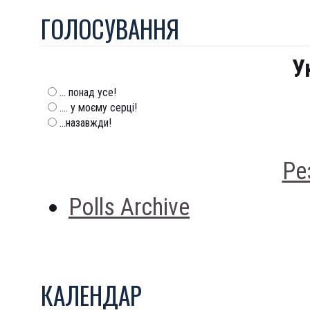
ГОЛОСУВАННЯ
У
... понад усе!
.... у моєму серці!
...назавжди!
Ре
Polls Archive
КАЛЕНДАР