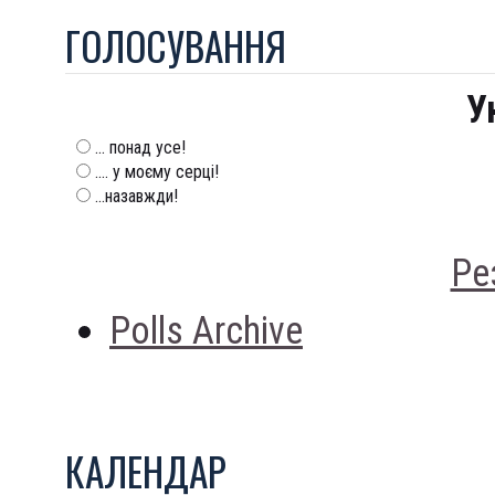
ГОЛОСУВАННЯ
У
... понад усе!
.... у моєму серці!
...назавжди!
Ре
Polls Archive
КАЛЕНДАР