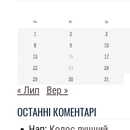
Пн
Вт
Ср
1
2
3
8
9
10
15
16
17
22
23
24
29
30
31
« Лип
Вер »
ОСТАННI КОМЕНТАРI
Нап:
Колос лучший...