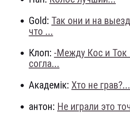
Gold:
Так они и на выез
что ...
Клоп:
-Между Кос и Ток
согла...
Академік:
Хто не грав?..
антон:
Не играли это точн