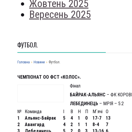
Жовтень 2025
Вересень 2025
ФУТБОЛ.
Головна
›
Новини
›
Футбол.
ЧЕМПІОНАТ ОО ФСТ «КОЛОС».
Фінал
БАЙРАК-АЛЬЯНС
– ФК КОРОВИ
ЛЕБЕДИНЕЦЬ
– МРІЯ – 5:2
№
Команда
І
В
Н
П
М`ячі
О
1
Альянс-Байрак
5
4
1
0
17-7
13
2
Авангард
4
2
1
1
8-4
7
3
Лебединець
5
2
0
3
13-16
6