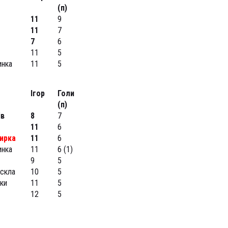
(п)
11
9
11
7
7
6
11
5
инка
11
5
Ігор
Голи
(п)
ів
8
7
11
6
ирка
11
6
инка
11
6 (1)
9
5
скла
10
5
ски
11
5
12
5