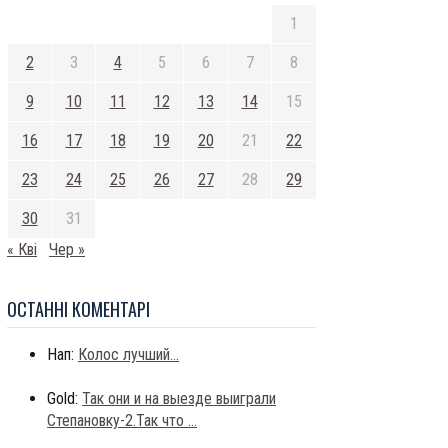
1
2
3
4
5
6
7
8
9
10
11
12
13
14
15
16
17
18
19
20
21
22
23
24
25
26
27
28
29
30
31
« Кві
Чер »
ОСТАННI КОМЕНТАРI
Нап:
Колос лучший...
Gold:
Так они и на выезде выиграли
Степановку-2.Так что ...