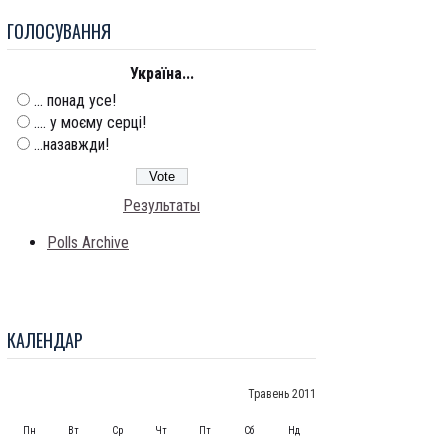
ГОЛОСУВАННЯ
Україна...
... понад усе!
.... у моєму серці!
...назавжди!
Результаты
Polls Archive
КАЛЕНДАР
Травень 2011
Пн
Вт
Ср
Чт
Пт
Сб
Нд