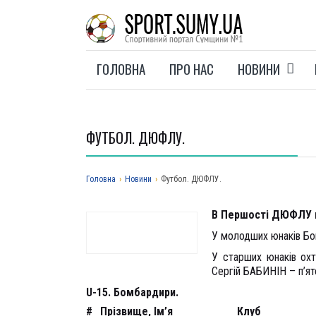
ГОЛОВНА
ПРО НАС
НОВИНИ
ФУТБОЛ. ДЮФЛУ.
Головна
›
Новини
›
Футбол. ДЮФЛУ.
В Першості ДЮФЛУ п
У молодших юнаків Бог
У старших юнаків охт
Сергій БАБИНІН – п’ят
U-15. Бомбардири.
#
Прізвище, Ім’я
Клуб