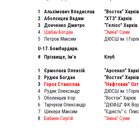
1
Альхімович Владислав
“Восток” Харків
2
Абєлєнцев Вадим
“ХТЗ” Харків
3
Донченко Дмитро
“Геліос” Харків
4
Шабан Богдан
“Зміна” Суми
5
Петров Максим
ДЮСШ ім. І.Горп
U-17. Бомбардири.
#
Прізвище, Ім’я
Клуб
1
Єрмолаєв Олексій
“Арсенал” Харк
2
Рудюк Богдан
“Восток” Харків
3
Горох Станіслав
“Нафтовик” Охт
4
Рудик Олександр
ДЮСШ ім. І.Горп
5
Оболенцев Ігор
“Восток” Харків
6
Тарчуков Олександр
“ДЮФШ” ФК Вор
7
Шекера Максим
“Єдність” с. Пли
8
Бабинін Сергій
“Зміна” Суми