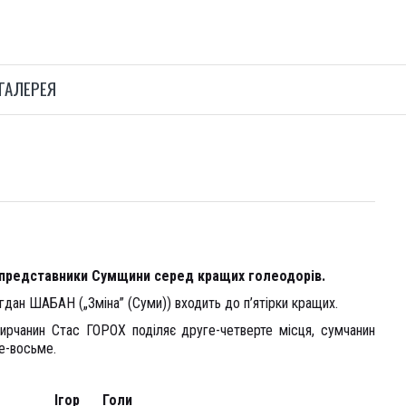
ГАЛЕРЕЯ
редставники Сумщини серед кращих голеодорів.
дан ШАБАН („Зміна” (Суми)) входить до п’ятірки кращих.
ирчанин Стас ГОРОХ поділяє друге-четверте місця, сумчанин
е-восьме.
Ігор
Голи