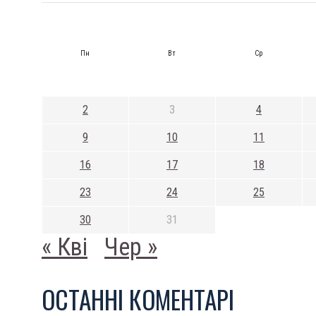
Пн
Вт
Ср
2
3
4
9
10
11
16
17
18
23
24
25
30
31
« Кві
Чер »
ОСТАННI КОМЕНТАРI