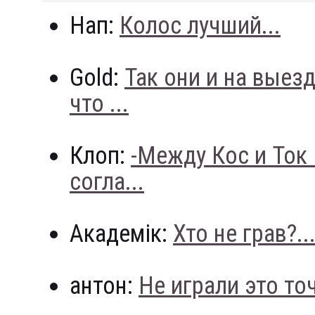
Нап:
Колос лучший...
Gold:
Так они и на выез
что ...
Клоп:
-Между Кос и Ток
согла...
Академік:
Хто не грав?..
антон:
Не играли это точн