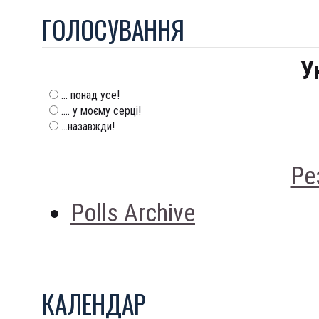
ГОЛОСУВАННЯ
У
... понад усе!
.... у моєму серці!
...назавжди!
Ре
Polls Archive
КАЛЕНДАР