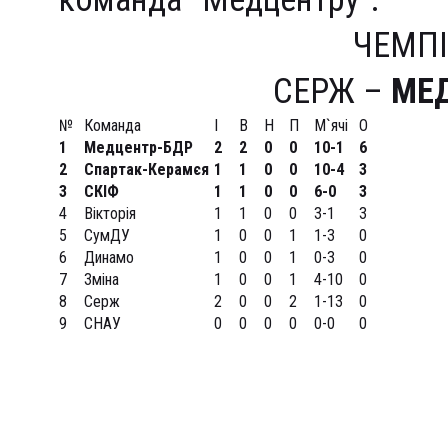
ЧЕМПІ
СЕРЖ –
МЕ
№
Команда
І
В
Н
П
М`ячі
О
1
Медцентр-БДР
2
2
0
0
10-1
6
2
Спартак-Керамєя
1
1
0
0
10-4
3
3
СКІФ
1
1
0
0
6-0
3
4
Вікторія
1
1
0
0
3-1
3
5
СумДУ
1
0
0
1
1-3
0
6
Динамо
1
0
0
1
0-3
0
7
Зміна
1
0
0
1
4-10
0
8
Серж
2
0
0
2
1-13
0
9
СНАУ
0
0
0
0
0-0
0