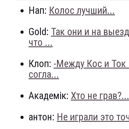
Нап:
Колос лучший...
Gold:
Так они и на выез
что ...
Клоп:
-Между Кос и Ток
согла...
Академік:
Хто не грав?..
антон:
Не играли это точн