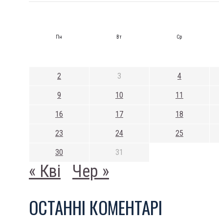
Пн
Вт
Ср
2
3
4
9
10
11
16
17
18
23
24
25
30
31
« Кві
Чер »
ОСТАННI КОМЕНТАРI