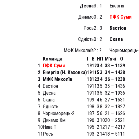
Десна
3 : 1
Енергія
Динамо
0 : 2
ПФК Суми
Рось
2 : 3
Бастіон
Єдність
0 : 2
Скала
МФК Миколаїв
? : ?
Чорноморець-
Команда
І
В
Н
П
М’ячі
О
1
ПФК Суми
19
12
3
4
33 – 11
39
2
Енергія (Н. Каховка)
19
11
5
3
34 – 14
38
3
МФК Миколїв
18
12
2
4
26 – 12
38
4
Бастіон
19
11
3
5
35 – 14
36
5
Десна
19
11
3
5
32 – 19
36
6
Скала
19
9
4
6
27 – 16
31
7
Єдність
19
8
3
8
32 – 18
27
8
Чорноморець-2
18
7
5
6
21 – 16
26
9
Динамо Хм
19
6
3
10
20 – 25
21
10
Нива Т
19
5
2
12
17 – 42
17
11
Рось
19
3
2
14
18 – 51
11