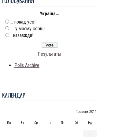
ГОЛОСУВАННЯ
Україна...
... понад усе!
.... у моєму серці!
...назавжди!
Результаты
Polls Archive
КАЛЕНДАР
Травень 2011
Пн
Вт
Ср
Чт
Пт
Сб
Нд
1