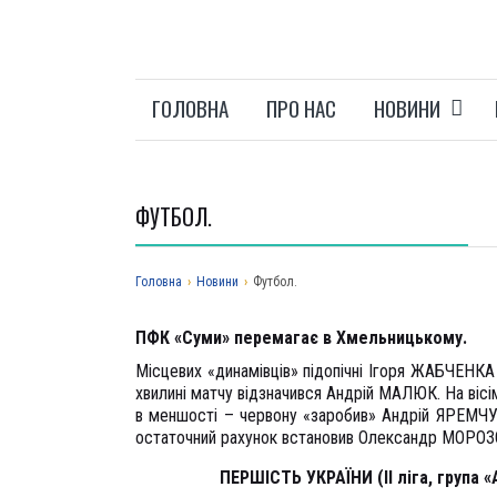
ГОЛОВНА
ПРО НАС
НОВИНИ
ФУТБОЛ.
Головна
›
Новини
›
Футбол.
ПФК «Суми» перемагає в Хмельницькому.
Місцевих «динамівців» підопічні Ігоря ЖАБЧЕНКА
хвилині матчу відзначився Андрій МАЛЮК. На віс
в меншості – червону «заробив» Андрій ЯРЕМЧУК
остаточний рахунок встановив Олександр МОРОЗ
ПЕРШІСТЬ УКРАЇНИ (ІІ ліга, група «