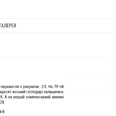
ГАЛЕРЕЯ
 перемогли з рахунком 2:0. На 79-тій
імдесят восьмій господарі залишились
. А на першій компенсованій хвилині
ОВ.
А»)