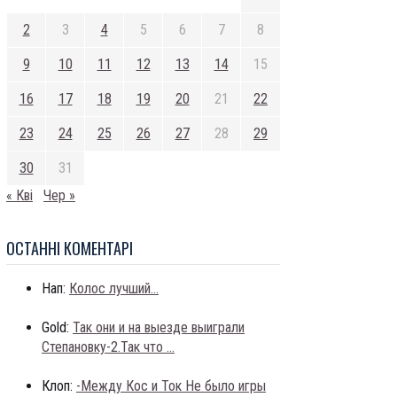
2
3
4
5
6
7
8
9
10
11
12
13
14
15
16
17
18
19
20
21
22
23
24
25
26
27
28
29
30
31
« Кві
Чер »
ОСТАННI КОМЕНТАРI
Нап:
Колос лучший...
Gold:
Так они и на выезде выиграли
Степановку-2.Так что ...
Клоп:
-Между Кос и Ток Не было игры