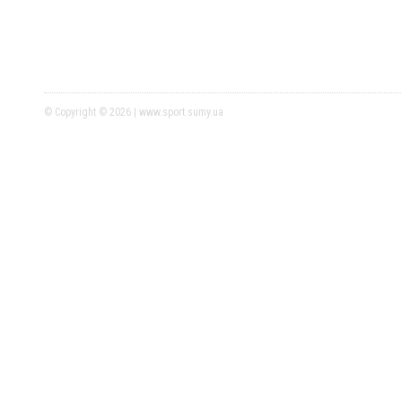
© Copyright © 2026 | www.sport.sumy.ua