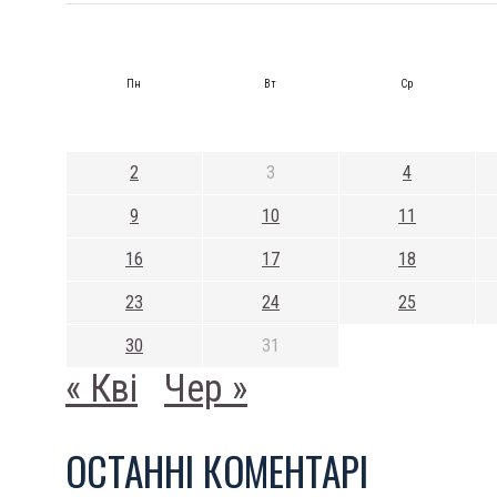
Пн
Вт
Ср
2
3
4
9
10
11
16
17
18
23
24
25
30
31
« Кві
Чер »
ОСТАННI КОМЕНТАРI