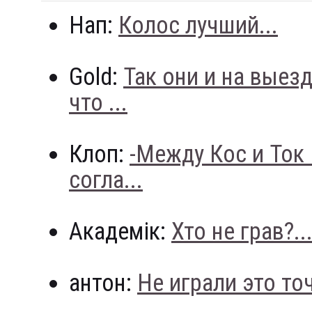
Нап:
Колос лучший...
Gold:
Так они и на выез
что ...
Клоп:
-Между Кос и Ток
согла...
Академік:
Хто не грав?..
антон:
Не играли это точн