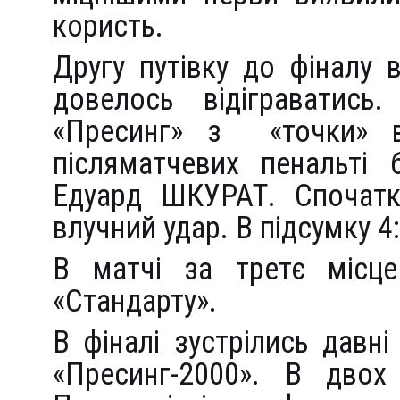
користь.
Другу путівку до фіналу 
довелось відіграватись.
«Пресинг» з «точки» ві
післяматчевих пенальті 
Едуард ШКУРАТ. Спочатку
влучний удар. В підсумку 4:2
В матчі за третє місце
«Стандарту».
В фіналі зустрілись давн
«Пресинг-2000». В двох