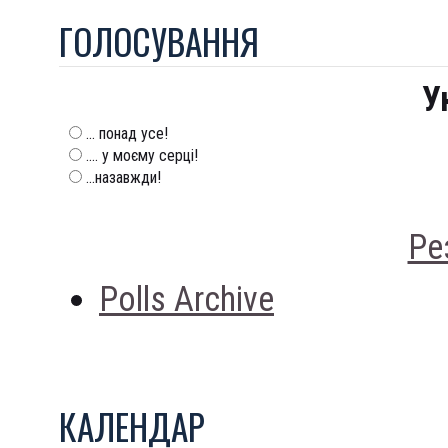
ГОЛОСУВАННЯ
У
... понад усе!
.... у моєму серці!
...назавжди!
Ре
Polls Archive
КАЛЕНДАР