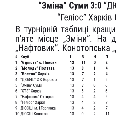
“Зміна” Суми
3:0
“Д
“Геліос” Харків
В турнірній таблиці кращ
п’яте місце „Зміни”. На 
„Нафтовик”. Конотопська 
#
Клуб
I
В
Н
П
1
“Єдність” с. Плиски
13
11
0
2
2
“Молодь” Полтава
13
8
1
4
3
“Восток” Харків
13
7
2
4
4
“ДЮФШ” ФК Ворскла
13
7
1
5
5
“Зміна” Суми
13
7
0
6
6
“ХТЗ” Харків
13
5
2
6
7
“Нафтовик” Охтирка
13
4
4
5
8
“Геліос” Харків
13
4
2
7
9
ДЮСШ ім. І.Горпинка
13
4
2
7
10
ДЮСШ Конотоп
13
0
2
11