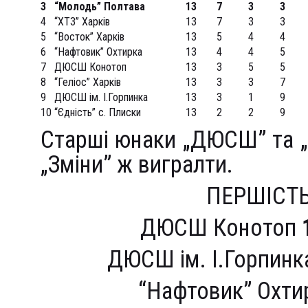
3
“Молодь” Полтава
13
7
3
3
4
“ХТЗ” Харків
13
7
3
3
5
“Восток” Харків
13
5
4
4
6
“Нафтовик” Охтирка
13
4
4
5
7
ДЮСШ Конотоп
13
3
5
5
8
“Геліос” Харків
13
3
3
7
9
ДЮСШ ім. І.Горпинка
13
3
1
9
10
“Єдність” с. Плиски
13
2
2
9
Старші юнаки „ДЮСШ” та „
„Зміни” ж вигралти.
ПЕРШІСТЬ
ДЮСШ Конотоп
ДЮСШ ім. І.Горпин
“Нафтовик” Охт