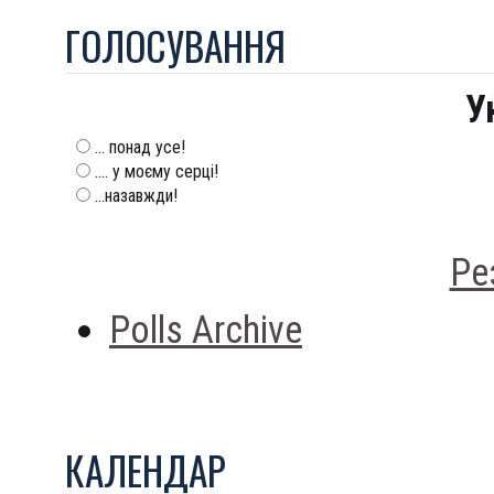
ГОЛОСУВАННЯ
У
... понад усе!
.... у моєму серці!
...назавжди!
Ре
Polls Archive
КАЛЕНДАР