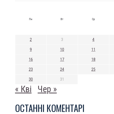
Пн
Вт
Ср
2
3
4
9
10
11
16
17
18
23
24
25
30
31
« Кві
Чер »
ОСТАННI КОМЕНТАРI