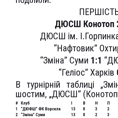
ПЕРШІСТЬ
ДЮСШ Конотоп
ДЮСШ ім. І.Горпинк
“Нафтовик” Охт
“Зміна” Суми
1:1
“ДЮ
“Геліос” Харків
В турнірній таблиці „Зм
шостим, „ДЮСШ” (Конотоп)
#
Клуб
I
В
Н
П
1
“ДЮФШ” ФК Ворскла
13
8
3
2
2
“Зміна” Суми
13
8
2
3