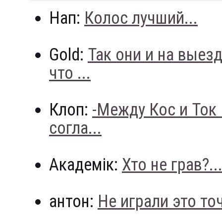
Нап:
Колос лучший...
Gold:
Так они и на выез
что ...
Клоп:
-Между Кос и Ток
согла...
Академік:
Хто не грав?..
антон:
Не играли это точн