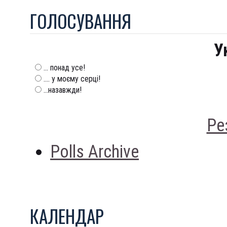
ГОЛОСУВАННЯ
У
... понад усе!
.... у моєму серці!
...назавжди!
Ре
Polls Archive
КАЛЕНДАР