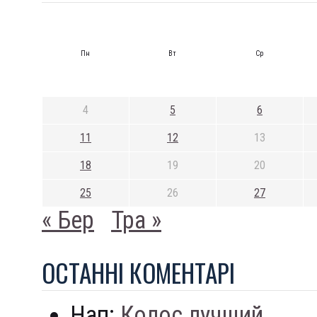
Пн
Вт
Ср
4
5
6
11
12
13
18
19
20
25
26
27
« Бер
Тра »
ОСТАННI КОМЕНТАРI
Нап:
Колос лучший...