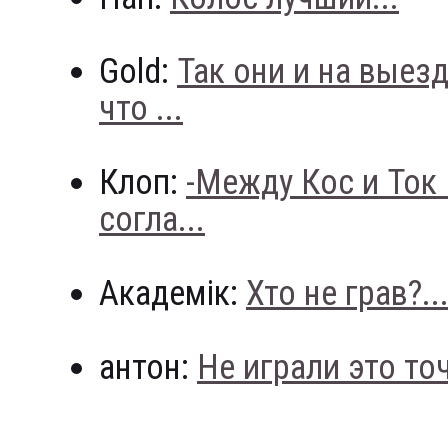
Gold:
Так они и на выез
что ...
Клоп:
-Между Кос и Ток
согла...
Академік:
Хто не грав?..
антон:
Не играли это точн