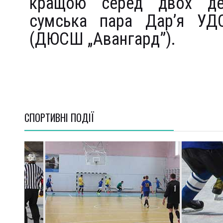
кращою серед двох де
сумська пара Дар’я УД
(ДЮСШ „Авангард”).
СПОРТИВНI ПОДІЇ