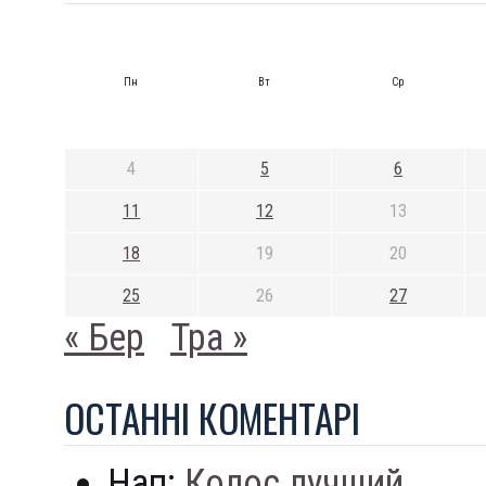
Пн
Вт
Ср
4
5
6
11
12
13
18
19
20
25
26
27
« Бер
Тра »
ОСТАННI КОМЕНТАРI
Нап:
Колос лучший...