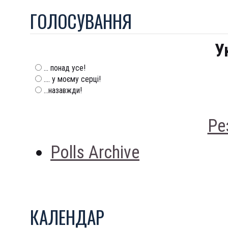
ГОЛОСУВАННЯ
У
... понад усе!
.... у моєму серці!
...назавжди!
Ре
Polls Archive
КАЛЕНДАР