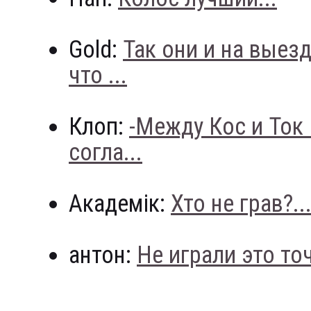
Gold:
Так они и на выез
что ...
Клоп:
-Между Кос и Ток
согла...
Академік:
Хто не грав?..
антон:
Не играли это точн