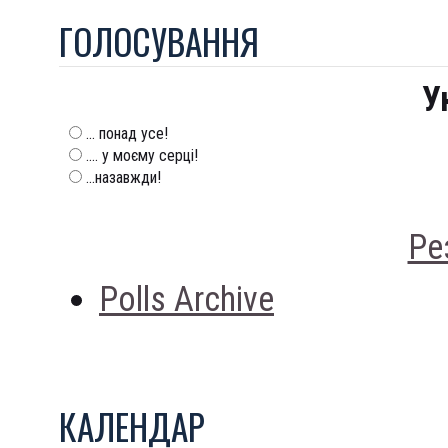
ГОЛОСУВАННЯ
У
... понад усе!
.... у моєму серці!
...назавжди!
Ре
Polls Archive
КАЛЕНДАР