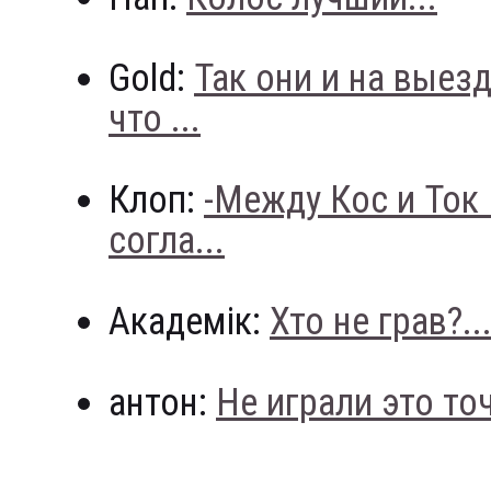
Gold:
Так они и на выез
что ...
Клоп:
-Между Кос и Ток
согла...
Академік:
Хто не грав?..
антон:
Не играли это точн