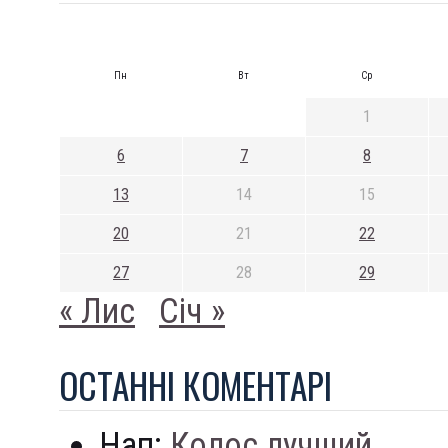
Пн
Вт
Ср
1
6
7
8
13
14
15
20
21
22
27
28
29
« Лис
Січ »
ОСТАННI КОМЕНТАРI
Нап:
Колос лучший...