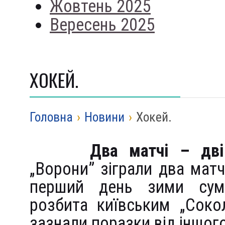
Жовтень 2025
Вересень 2025
ХОКЕЙ.
Головна
›
Новини
›
Хокей.
Два матчі – дві
„Ворони” зіграли два матч
перший день зими сумс
розбита київським „Соко
зазнали поразки від іншог