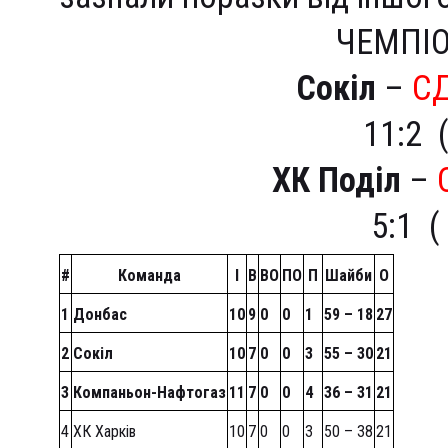
ЧЕМПІО
Сокіл
–
С
11:2 (
ХК Поділ
–
5:1 ( 
#
Команда
I
В
ВО
ПО
П
Шайби
О
1
Донбас
10
9
0
0
1
59 – 18
27
2
Сокіл
10
7
0
0
3
55 – 30
21
3
Компаньон-Нафтогаз
11
7
0
0
4
36 – 31
21
4
ХК Харків
10
7
0
0
3
50 – 38
21