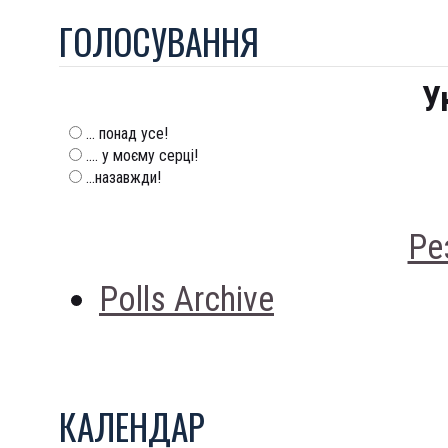
ГОЛОСУВАННЯ
У
... понад усе!
.... у моєму серці!
...назавжди!
Ре
Polls Archive
КАЛЕНДАР