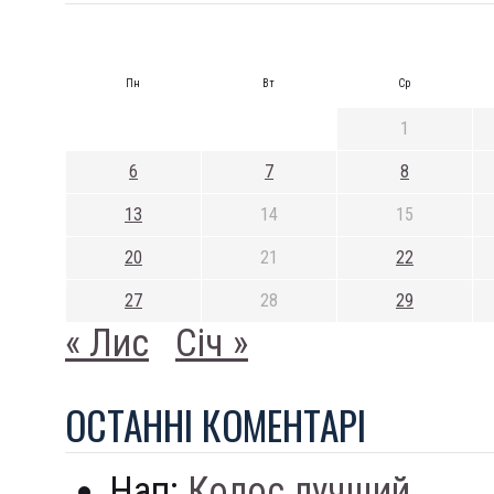
Пн
Вт
Ср
1
6
7
8
13
14
15
20
21
22
27
28
29
« Лис
Січ »
ОСТАННI КОМЕНТАРI
Нап:
Колос лучший...