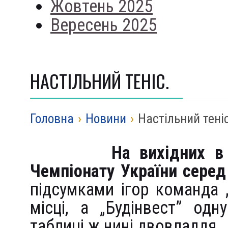
Жовтень 2025
Вересень 2025
НАСТІЛЬНИЙ ТЕНІС.
Головна
›
Новини
›
Настільний теніс
На вихідних в
Чемпіонату України серед
підсумками ігор команда
місці, а „Будінвест” одн
таблиці ж нині двовладдя.