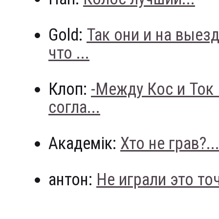
Gold:
Так они и на выез
что ...
Клоп:
-Между Кос и Ток
согла...
Академік:
Хто не грав?..
антон:
Не играли это точн