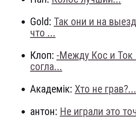
Gold:
Так они и на выез
что ...
Клоп:
-Между Кос и Ток
согла...
Академік:
Хто не грав?..
антон:
Не играли это точн