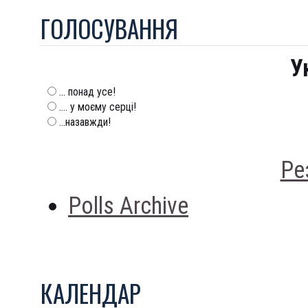
ГОЛОСУВАННЯ
У
... понад усе!
.... у моєму серці!
...назавжди!
Ре
Polls Archive
КАЛЕНДАР