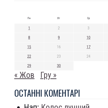
Пн
Вт
Ср
1
2
3
8
9
10
15
16
17
22
23
24
29
30
« Жов
Гру »
ОСТАННI КОМЕНТАРI
Нап:
Колос лучший...