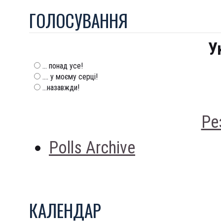
ГОЛОСУВАННЯ
У
... понад усе!
.... у моєму серці!
...назавжди!
Ре
Polls Archive
КАЛЕНДАР