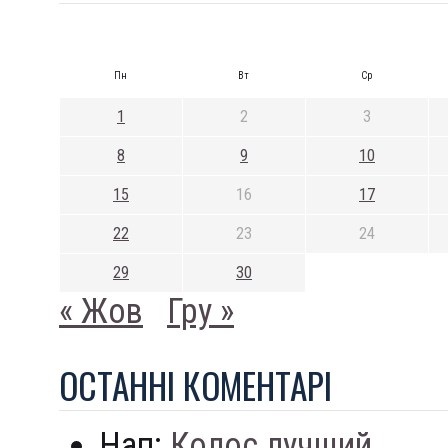
Пн
Вт
Ср
1
2
3
8
9
10
15
16
17
22
23
24
29
30
« Жов
Гру »
ОСТАННI КОМЕНТАРI
Нап:
Колос лучший...