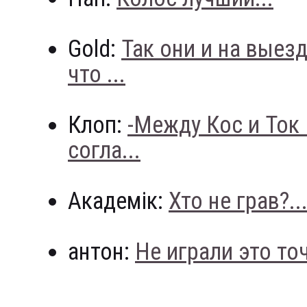
Gold:
Так они и на выез
что ...
Клоп:
-Между Кос и Ток
согла...
Академік:
Хто не грав?..
антон:
Не играли это точн