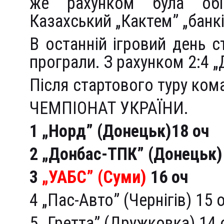
же рахунком була обі
Казахський „Кактем” „банкі
В останній ігровий день с
програли. З рахунком 2:4 „
Після стартового туру ком
ЧЕМПІОНАТ УКРАЇНИ.
1 „Норд” (Донецьк)18 оч
2 „Донбас-ТПК” (Донецьк)
3
„УАБС” (Суми)
16 оч
4 „Пас-Авто” (Чернігів) 15 
5 „Гретта” (Дружковка) 14 