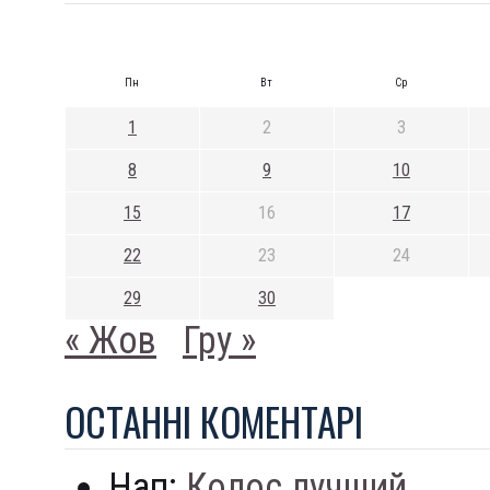
Пн
Вт
Ср
1
2
3
8
9
10
15
16
17
22
23
24
29
30
« Жов
Гру »
ОСТАННI КОМЕНТАРI
Нап:
Колос лучший...