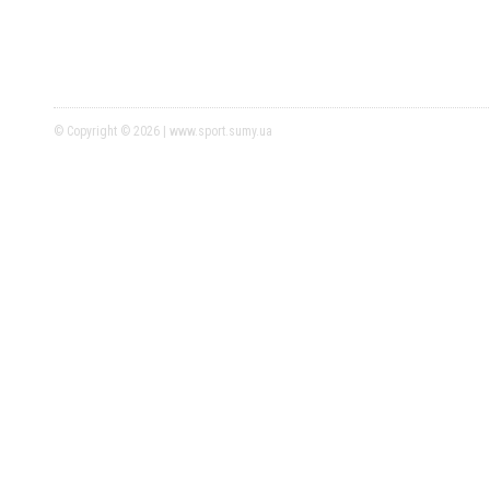
© Copyright © 2026 | www.sport.sumy.ua