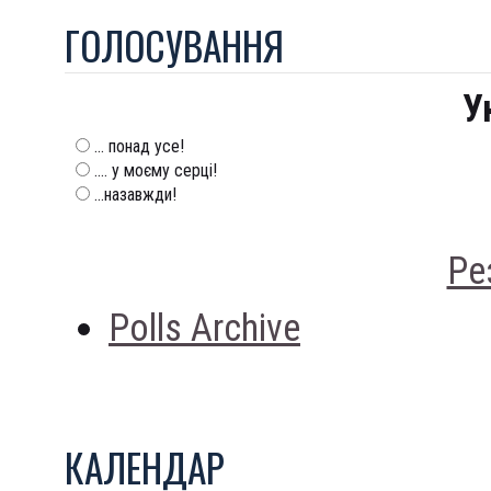
ГОЛОСУВАННЯ
У
... понад усе!
.... у моєму серці!
...назавжди!
Ре
Polls Archive
КАЛЕНДАР