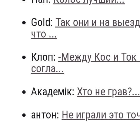
Gold:
Так они и на выез
что ...
Клоп:
-Между Кос и Ток
согла...
Академік:
Хто не грав?..
антон:
Не играли это точн