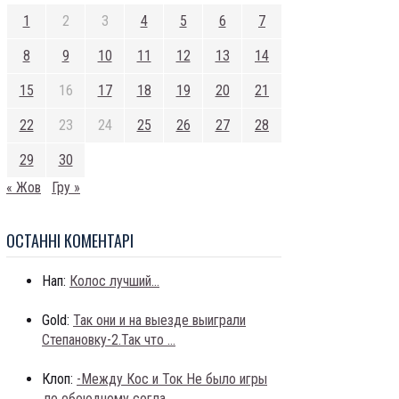
1
2
3
4
5
6
7
8
9
10
11
12
13
14
15
16
17
18
19
20
21
22
23
24
25
26
27
28
29
30
« Жов
Гру »
ОСТАННI КОМЕНТАРI
Нап:
Колос лучший...
Gold:
Так они и на выезде выиграли
Степановку-2.Так что ...
Клоп:
-Между Кос и Ток Не было игры
,по обоюдному согла...