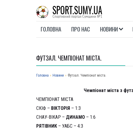
ГОЛОВНА
ПРО НАС
НОВИНИ
ФУТЗАЛ. ЧЕМПІОНАТ МІСТА.
Головна
›
Новини
›
Футзал. Чемпіонат міста.
Чемпіонат міста з футз
ЧЕМПІОНАТ МІСТА
СКІФ –
ВІКТОРІЯ
– 1:3
СНАУ-ВІКАР –
ДИНАМО
– 1:6
РЯТІВНИК
– УАБС – 4:3