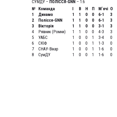
СУМДУ –
ПОЛІССЯ-GNN
– 1:6
№
Команда
І
В
Н
П
М`ячі
О
1
Динамо
1
1
0
0
6-1
3
2
Полісся-GNN
1
1
0
0
6-1
3
3
Вікторія
1
1
0
0
3-1
3
4
Ряівник (Ромни)
1
1
0
0
4-3
3
5
УАБС
1
0
0
1
3-4
0
6
СКІФ
1
0
0
1
1-3
0
7
СНАУ-Вікар
1
0
0
1
1-6
0
8
СумДУ
1
0
0
1
1-6
0