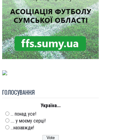
ГОЛОСУВАННЯ
Україна...
... понад усе!
.... у моєму серці!
...назавжди!