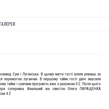
ГАЛЕРЕЯ
команд Сум і Луганська. В цьому матчі гості взяли реванш за
ся перемогою луганчан. В першому таймі гості двічі змусили
ому таймі і сумчани програють вже з рахунком 0:2. Після цього
кіпера суперника. Фінальний же свисток Олега ПАРАЩЕНКА
ом 4:2.