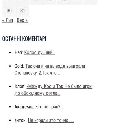
30
31
« Лип
Вер »
ОСТАННI КОМЕНТАРI
Нап:
Колос лучший...
Gold:
Так они и на выезде выиграли
Степановку-2.Так что ...
Клоп:
-Между Кос и Ток Не было игры
,по обоюдному согла...
Академік:
Хто не грав?...
антон:
Не играли это точно......