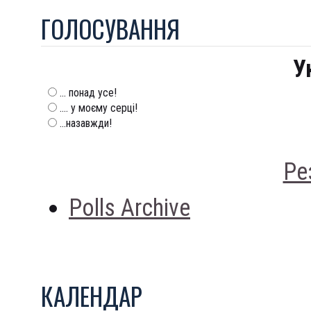
ГОЛОСУВАННЯ
У
... понад усе!
.... у моєму серці!
...назавжди!
Ре
Polls Archive
КАЛЕНДАР