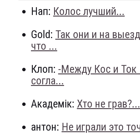
Нап:
Колос лучший...
Gold:
Так они и на выез
что ...
Клоп:
-Между Кос и Ток
согла...
Академік:
Хто не грав?..
антон:
Не играли это точн