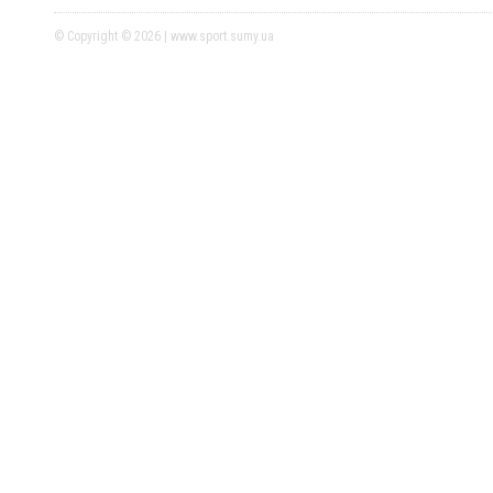
© Copyright © 2026 | www.sport.sumy.ua